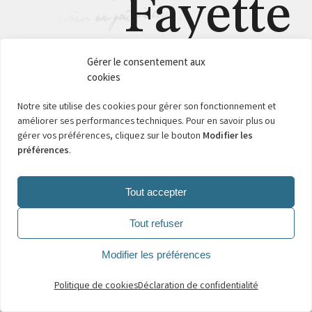
Fayette
Gérer le consentement aux
cookies
L’AUTEUR ET SON ŒUVRE
Notre site utilise des cookies pour gérer son fonctionnement et
améliorer ses performances techniques. Pour en savoir plus ou
L’UNIVERS DE MADAME DE LA FAYETTE
gérer vos préférences, cliquez sur le bouton
Modifier les
APPROFONDIR
préférences
.
Tout accepter
Tout refuser
Modifier les préférences
Politique de cookies
Déclaration de confidentialité