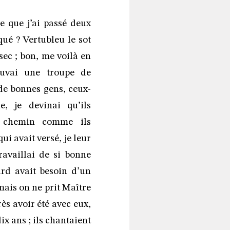
 que j’ai passé deux
ué ? Vertubleu le sot
 sec ; bon, me voilà en
ouvai une troupe de
de bonnes gens, ceux-
, je devinai qu’ils
n chemin comme ils
i avait versé, je leur
travaillai de si bonne
ard avait besoin d’un
amais on ne prit Maître
rès avoir été avec eux,
ix ans ; ils chantaient