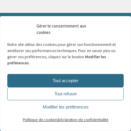
Gérer le consentement aux
cookies
Une question, un éblouissement, une interprétation ?
Notre site utilise des cookies pour gérer son fonctionnement et
Exprimez-vous sur cet espace !
améliorer ses performances techniques. Pour en savoir plus ou
gérer vos préférences, cliquez sur le bouton
Modifier les
préférences
.
S’abonner
Connexion
Veuillez vous connecter pour commenter
Tout accepter
Tout refuser
0
COMMENTAIRES
Modifier les préférences
Politique de cookies
Déclaration de confidentialité