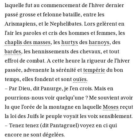
laquelle fut au commencement de l’hiver dernier
passé grosse et felonne bataille, entre les
Arismapiens, et le Nephelibates. Lors gelèrent en
l’air les paroles et cris des hommes et femmes, les
chaplis des masses
, les
hurtys
des
harnoys
, des
bardes
, les hennissements des chevaux, et tout
effroi de combat. A cette heure la rigueur de l’hiver
passée, advenente la sérénité et
tempérie
du bon
temps, elles fondent et sont
ouïes
.
– Par Dieu, dit Panurge, je l’en crois. Mais en
pourrions-nous voir quelqu’une ? Me souvient avoir
lu que l’orée de la montagne en laquelle
Moses
reçut
la loi des Juifs le peuple voyait les voix sensiblement.
– Tenez tenez (dit Pantagruel) voyez en ci qui
encore ne sont dégelées.