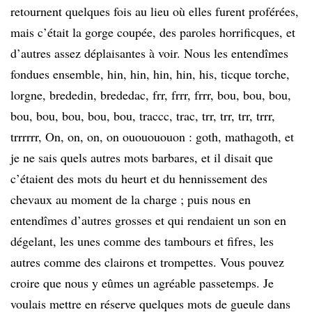
retournent quelques fois au lieu où elles furent proférées,
mais c’était la gorge coupée, des paroles horrificques, et
d’autres assez déplaisantes à voir. Nous les entendîmes
fondues ensemble, hin, hin, hin, hin, his, ticque torche,
lorgne, brededin, brededac, frr, frrr, frrr, bou, bou, bou,
bou, bou, bou, bou, bou, traccc, trac, trr, trr, trr, trrr,
trrrrrr, On, on, on, on ououououon : goth, mathagoth, et
je ne sais quels autres mots barbares, et il disait que
c’étaient des mots du heurt et du hennissement des
chevaux au moment de la charge ; puis nous en
entendîmes d’autres grosses et qui rendaient un son en
dégelant, les unes comme des tambours et fifres, les
autres comme des clairons et trompettes. Vous pouvez
croire que nous y eûmes un agréable passetemps. Je
voulais mettre en réserve quelques mots
de gueule
dans