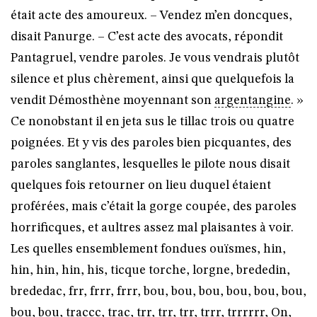
était acte des amoureux. – Vendez m’en doncques,
disait Panurge. – C’est acte des avocats, répondit
Pantagruel, vendre paroles. Je vous vendrais plutôt
silence et plus chèrement, ainsi que quelquefois la
vendit Démosthène moyennant son
argentangine
. »
Ce nonobstant il en jeta sus le tillac trois ou quatre
poignées. Et y vis des paroles bien picquantes, des
paroles sanglantes, lesquelles le pilote nous disait
quelques fois retourner on lieu duquel étaient
proférées, mais c’était la gorge coupée, des paroles
horrificques, et aultres assez mal plaisantes à voir.
Les quelles ensemblement fondues ouïsmes, hin,
hin, hin, hin, his, ticque torche, lorgne, brededin,
brededac, frr, frrr, frrr, bou, bou, bou, bou, bou, bou,
bou, bou, traccc, trac, trr, trr, trr, trrr, trrrrrr, On,