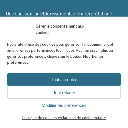
Une question, un éblouissement, une interprétation ?
Exprimez-vous sur cet espace !
Gérer le consentement aux
cookies
S’abonner
Connexion
Notre site utilise des cookies pour gérer son fonctionnement et
améliorer ses performances techniques. Pour en savoir plus ou
Veuillez vous connecter pour commenter
gérer vos préférences, cliquez sur le bouton
Modifier les
préférences
.
0
COMMENTAIRES
Tout accepter
Tout refuser
Modifier les préférences
Politique de cookies
Déclaration de confidentialité