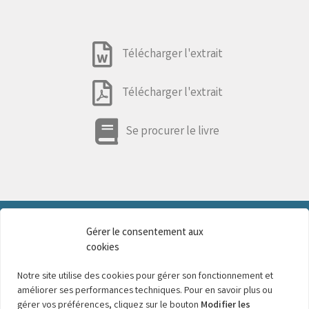
Télécharger l'extrait
Télécharger l'extrait
Se procurer le livre
Gérer le consentement aux
cookies
Une question, un éblouissement, une interprétation ?
Notre site utilise des cookies pour gérer son fonctionnement et
Exprimez-vous sur cet espace !
améliorer ses performances techniques. Pour en savoir plus ou
gérer vos préférences, cliquez sur le bouton
Modifier les