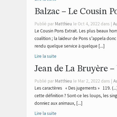
Balzac – Le Cousin P
Publié par
Matthieu
le Oct 4, 2022 dans |
A
Le Cousin Pons Extrait. Les plus beaux ho
coalition ; la laideur de Pons s’appela donc
rendu quelque service à quelque […]
Lire la suite
Jean de La Bruyère –
Publié par
Matthieu
le Mar 2, 2022 dans |
A
Les caractères « Des jugements » 119. (…)
cette définition ? Sont-ce les loups, les s
donniez aux animaux, […]
Lire la suite