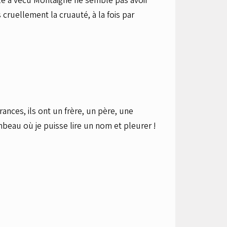
le a vécu Montaigne ne semble pas avoir
s cruellement la cruauté, à la fois par
ces, ils ont un frère, un père, une
ombeau où je puisse lire un nom et pleurer !