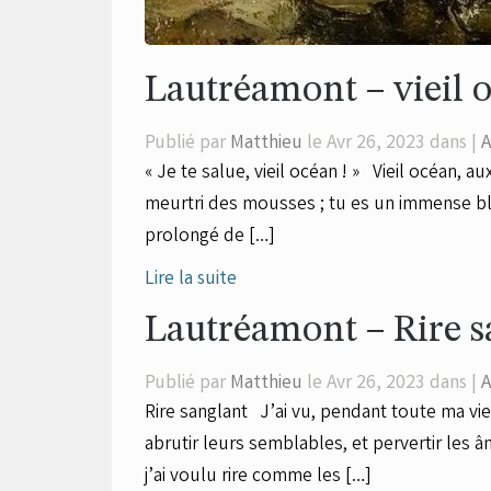
Lautréamont – vieil 
Publié par
Matthieu
le Avr 26, 2023 dans |
A
« Je te salue, vieil océan ! » Vieil océan,
meurtri des mousses ; tu es un immense bleu
prolongé de […]
Lire la suite
Lautréamont – Rire s
Publié par
Matthieu
le Avr 26, 2023 dans |
A
Rire sanglant J’ai vu, pendant toute ma vi
abrutir leurs semblables, et pervertir les â
j’ai voulu rire comme les […]