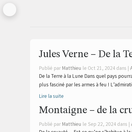
Jules Verne – De la Te
Publié par
Matthieu
le Oct 21, 2024 dans |
De la Terre à la Lune Dans quel pays pourrai
plus fasciné par les armes à feu ! L’admirat
Lire la suite
Montaigne – de la cr
Publié par
Matthieu
le Sep 22, 2024 dans |