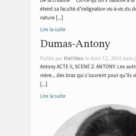
De la cruauté Est-ce qu’on s’habitue à la 
éteint sa faculté d’indignation vis-à-vis du 
nature […]
Lire la suite
Dumas-Antony
Publié par
Matthieu
le Août 12, 2024 dans 
Antony ACTE II, SCENE 2. ANTONY. Les autr
mère… des bras qui s’ouvrent pour qu’ils vi
[…]
Lire la suite